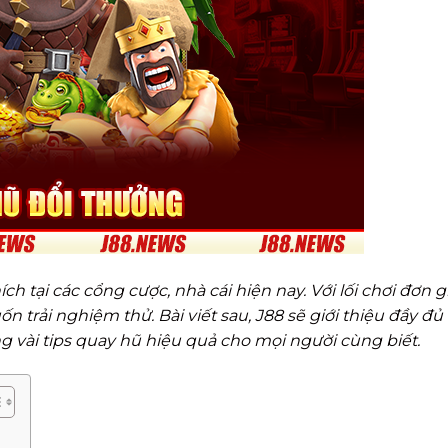
h tại các cổng cược, nhà cái hiện nay. Với lối chơi đơn g
n trải nghiệm thử. Bài viết sau, J88 sẽ giới thiệu đầy đ
ng vài tips quay hũ hiệu quả cho mọi người cùng biết.