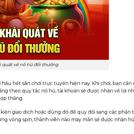
i quát về nổ hũ đổi thưởng
 hầu hết sân chơi trực tuyến hiện nay. Khi chơi, bạn cần 
ắng theo quy tắc nổ hũ, tài khoản sẽ được nhận về lợi 
hợp thắng.
ều kiện giao dịch hoặc dùng đó để quy đổi sang các phần
ừng vòng spin, thành viên nào may mắn sẽ được nhận h
.