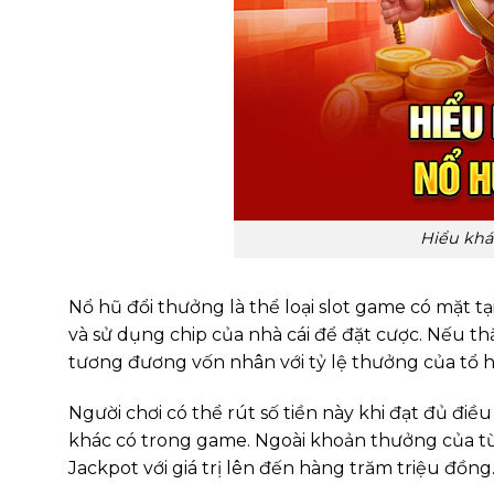
Hiểu khá
Nổ hũ đổi thưởng là thể loại slot game có mặt tại
và sử dụng chip của nhà cái để đặt cược. Nếu th
tương đương vốn nhân với tỷ lệ thưởng của tổ 
Người chơi có thể rút số tiền này khi đạt đủ đi
khác có trong game. Ngoài khoản thưởng của t
Jackpot với giá trị lên đến hàng trăm triệu đồng