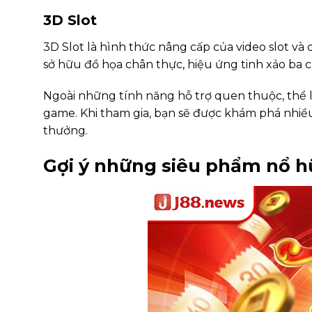
3D Slot
3D Slot là hình thức nâng cấp của video slot và
sở hữu đồ họa chân thực, hiệu ứng tinh xảo ba c
Ngoài những tính năng hỗ trợ quen thuộc, thể l
game. Khi tham gia, bạn sẽ được khám phá nhiều
thưởng.
Gợi ý những siêu phẩm nổ h