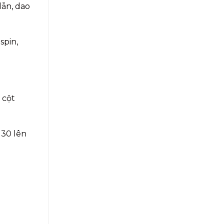
dẫn, dao
spin,
 cột
 30 lên