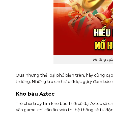
Những tựa 
Qua những thể loại phổ biến trên, hãy cùng cập
trường. Những trò chơi sắp được gợi ý đảm bảo sẽ
Kho báu Aztec
Trò chơi truy tìm kho báu thời cổ đại Aztec sẽ c
Vào game, chỉ cần ấn spin thì hệ thống sẽ tự độn