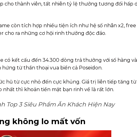
 cho thành viên, tất nhiên tỷ lệ thưởng tương đối hấp 
e còn tích hợp nhiều tiện ích như hệ số nhân x2, free 
ter cho ra những cơ hội rinh thưởng độc đáo.
 có kết cấu đến 34.300 dòng trả thưởng với số hàng và
 hứng từ thần thoại vua biển cả Poseidon.
 hũ từ cực nhỏ đến cực khủng. Giá trị liên tiếp tăng từ
hất thì khoản tiền mặt bạn rinh về là rất lớn.
h Top 3 Siêu Phẩm Ăn Khách Hiện Nay
ởng không lo mất vốn