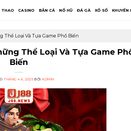
Ể THAO
CASINO
BẮN CÁ
NỔ HŨ
ĐÁ GÀ
XỔ SỐ
KHUYẾN 
g Thể Loại Và Tựa Game Phổ Biến
hững Thể Loại Và Tựa Game Ph
Biến
ÀO
THÁNG 4 6, 2025
BỞI
ADMIN