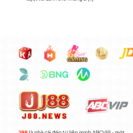
J88
là nhà cái đến từ liên minh ABCVIP - một