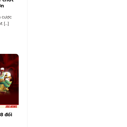
ớn
cá cược
[...]
8 đổi