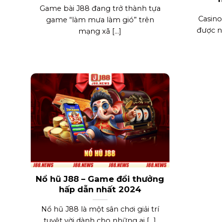
Game bài J88 đang trở thành tựa
Casino
game “làm mưa làm gió” trên
được n
mạng xã [...]
Nổ hũ J88 – Game đổi thưởng
hấp dẫn nhất 2024
Nổ hũ J88 là một sân chơi giải trí
tuyệt vời dành cho những ai [...]