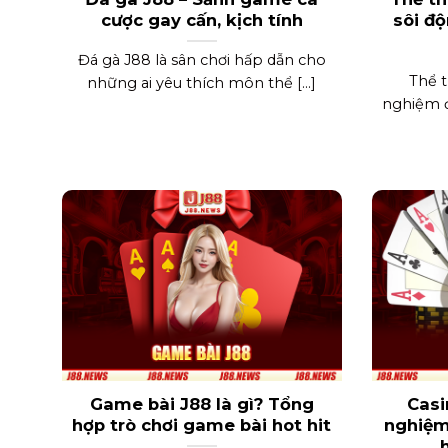
cược gay cấn, kịch tính
sôi độ
Đá gà J88 là sân chơi hấp dẫn cho
Thể 
những ai yêu thích môn thể [...]
nghiệm đ
Game bài J88 là gì? Tổng
Casi
hợp trò chơi game bài hot hit
nghiệm