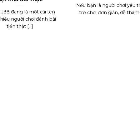
Nếu bạn là người chơi yêu t
 J88 đang là một cái tên
trò chơi đơn giản, dễ tham gi
hiều người chơi đánh bài
tiền thật [...]