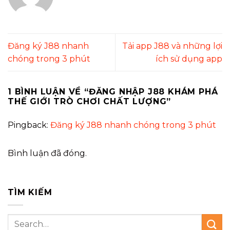
Đăng ký J88 nhanh
Tải app J88 và những lợi
chóng trong 3 phút
ích sử dụng app
1 BÌNH LUẬN VỀ “
ĐĂNG NHẬP J88 KHÁM PHÁ
THẾ GIỚI TRÒ CHƠI CHẤT LƯỢNG
”
Pingback:
Đăng ký J88 nhanh chóng trong 3 phút
Bình luận đã đóng.
TÌM KIẾM