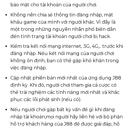
bảo mật cho tài khoản của người chơi.
Không nên chia sẻ thông tin đăng nhập, mật
khẩu game của mình với người khác. Vì đây là
một trong những nguyên nhân phổ biến dẫn
đến tình trạng tài khoản người chơi bị hack.
Kiểm tra kết nối mạng internet, 3G, 4G,.. trước khi
đăng nhập. Nếu kết nối mạng của người chơi
không ổn định, bạn có thể gặp khó khăn trong
việc đăng nhập.
Cập nhật phiên bản mới nhất của ứng dụng J88
định kỳ. Khi đó, người chơi tham gia cá cược có
thể trải nghiệm các tính năng mới nhất và khắc
phục các lỗi phát sinh (nếu có).
Nếu người chơi gặp bất kỳ vấn đề gì khi đăng
nhập tài khoản,mọi người hãy liên hệ với bộ phận
hỗ trợ khách hàng của J88 để được giải đáp, hỗ