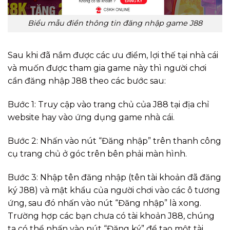
Biểu mẫu điền thông tin đăng nhập game J88
Sau khi đã nắm được các ưu điểm, lợi thế tại nhà cái
và muốn được tham gia game này thì người chơi
cần đăng nhập J88 theo các bước sau:
Bước 1: Truy cập vào trang chủ của J88 tại địa chỉ
website hay vào ứng dụng game nhà cái.
Bước 2: Nhấn vào nút “Đăng nhập” trên thanh công
cụ trang chủ ở góc trên bên phải màn hình.
Bước 3: Nhập tên đăng nhập (tên tài khoản đã đăng
ký J88) và mật khẩu của người chơi vào các ô tương
ứng, sau đó nhấn vào nút “Đăng nhập” là xong.
Trường hợp các bạn chưa có tài khoản J88, chúng
ta có thể nhấn vào nút “Đăng ký” để tạo một tài