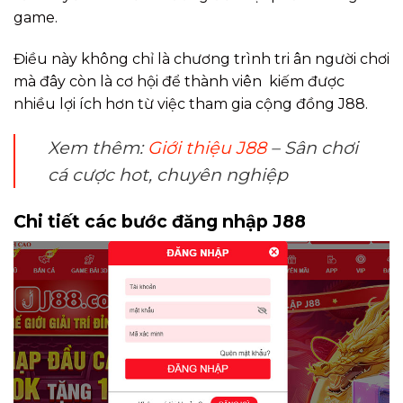
game.
Điều này không chỉ là chương trình tri ân người chơi
mà đây còn là cơ hội để thành viên kiếm được
nhiều lợi ích hơn từ việc tham gia cộng đồng J88.
Xem thêm:
Giới thiệu J88
– Sân chơi
cá cược hot, chuyên nghiệp
Chi tiết các bước đăng nhập J88