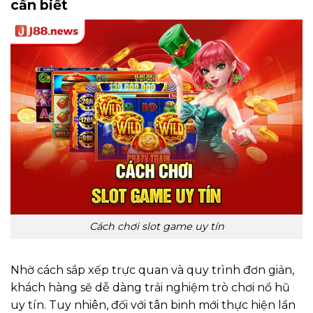
cần biết
Cách chơi slot game uy tín
Nhờ cách sắp xếp trực quan và quy trình đơn giản,
khách hàng sẽ dễ dàng trải nghiệm trò chơi nổ hũ
uy tín. Tuy nhiên, đối với tân binh mới thực hiện lần