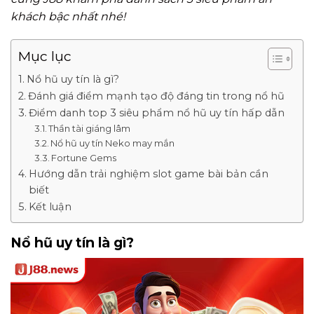
khách bậc nhất nhé!
Mục lục
Nổ hũ uy tín là gì?
Đánh giá điểm mạnh tạo độ đáng tin trong nổ hũ
Điểm danh top 3 siêu phẩm nổ hũ uy tín hấp dẫn
Thần tài giáng lâm
Nổ hũ uy tín Neko may mắn
Fortune Gems
Hướng dẫn trải nghiệm slot game bài bản cần
biết
Kết luận
Nổ hũ uy tín là gì?