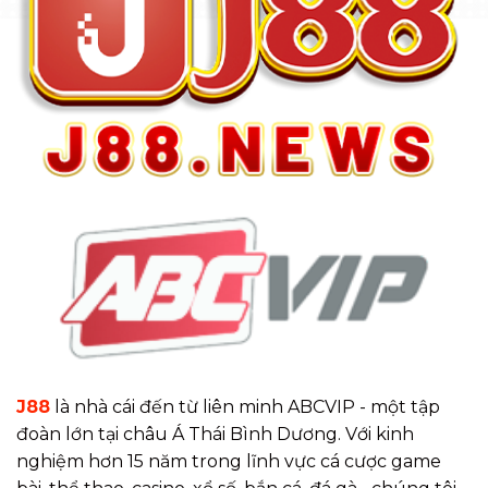
J88
là nhà cái đến từ liên minh ABCVIP - một tập
đoàn lớn tại châu Á Thái Bình Dương. Với kinh
nghiệm hơn 15 năm trong lĩnh vực cá cược game