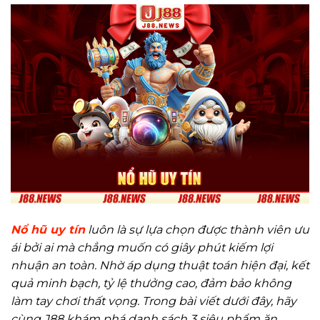
Nổ hũ uy tín
luôn là sự lựa chọn được thành viên ưu
ái bởi ai mà chẳng muốn có giây phút kiếm lợi
nhuận an toàn. Nhờ áp dụng thuật toán hiện đại, kết
quả minh bạch, tỷ lệ thưởng cao, đảm bảo không
làm tay chơi thất vọng. Trong bài viết dưới đây, hãy
cùng J88 khám phá danh sách 3 siêu phẩm ăn