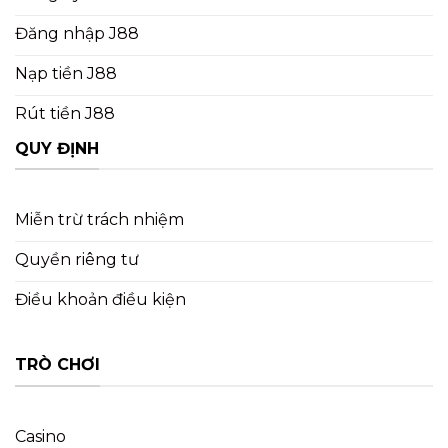
Đăng nhập J88
Nạp tiền J88
Rút tiền J88
QUY ĐỊNH
Miễn trừ trách nhiệm
Quyền riêng tư
Điều khoản điều kiện
TRÒ CHƠI
Casino