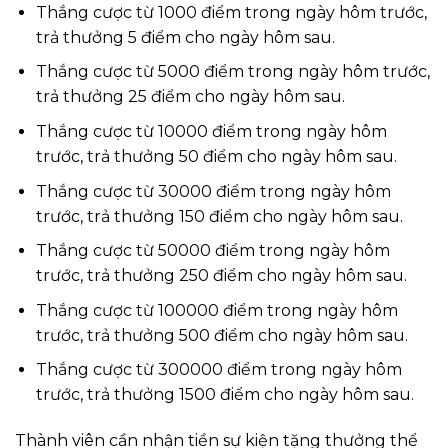
Thắng cược từ 1000 điểm trong ngày hôm trước,
trả thưởng 5 điểm cho ngày hôm sau.
Thắng cược từ 5000 điểm trong ngày hôm trước,
trả thưởng 25 điểm cho ngày hôm sau.
Thắng cược từ 10000 điểm trong ngày hôm
trước, trả thưởng 50 điểm cho ngày hôm sau.
Thắng cược từ 30000 điểm trong ngày hôm
trước, trả thưởng 150 điểm cho ngày hôm sau.
Thắng cược từ 50000 điểm trong ngày hôm
trước, trả thưởng 250 điểm cho ngày hôm sau.
Thắng cược từ 100000 điểm trong ngày hôm
trước, trả thưởng 500 điểm cho ngày hôm sau.
Thắng cược từ 300000 điểm trong ngày hôm
trước, trả thưởng 1500 điểm cho ngày hôm sau.
Thành viên cần nhận tiền sự kiện tặng thưởng thể