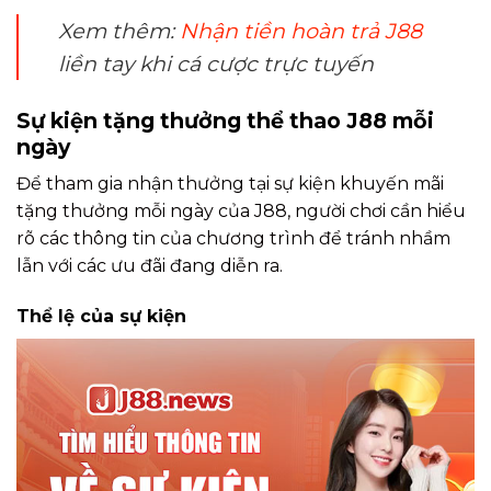
Xem thêm:
Nhận tiền hoàn trả J88
liền tay khi cá cược trực tuyến
Sự kiện tặng thưởng thể thao J88 mỗi
ngày
Để tham gia nhận thưởng tại sự kiện khuyến mãi
tặng thưởng mỗi ngày của J88, người chơi cần hiểu
rõ các thông tin của chương trình để tránh nhầm
lẫn với các ưu đãi đang diễn ra.
Thể lệ của sự kiện