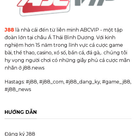
J88
là nhà cái đến từ liên minh ABCVIP - một tập
đoàn lớn tại châu Á Thái Bình Dương. Với kinh
nghiệm hơn 15 năm trong lĩnh vực cá cược game
bài, thể thao, casino, xổ số, bắn cá, đá gà,.. chúng tôi
hy vọng người chơi có những giây phú cá cược mãn
nhãn ở j88.news
Hastags: #j88, #j88_com, #j88_dang_ky, #game_j88,
#j88_news
HƯỚNG DẪN
Đăng ký J88