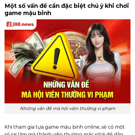
Một số vấn đề cần đặc biệt chú ý khi chơi
game mậu binh
Những vấn đề mà hội viên thường vi phạm
Khi tham gia tựa game mậu binh online, sẽ có một
số sai lầm mà thành viên thường mắc phải để dẫn