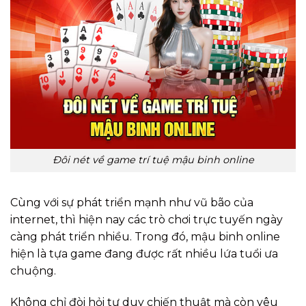
Đôi nét về game trí tuệ mậu binh online
Cùng với sự phát triển mạnh như vũ bão của
internet, thì hiện nay các trò chơi trực tuyến ngày
càng phát triển nhiều. Trong đó, mậu binh online
hiện là tựa game đang được rất nhiều lứa tuổi ưa
chuộng.
Không chỉ đòi hỏi tư duy chiến thuật mà còn yêu