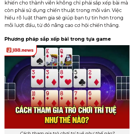
khiến cho thành viên không chỉ phải sắp xếp bài mà
còn phải sử dụng chiến thuật trong mỗi ván. Việc
hiểu rõ luật tham gia sẽ giúp bạn tự tin hơn trong
mỗi lượt đấu, từ đó nâng cao cơ hội chiến thắng.
Phương pháp sắp xếp bài trong tựa game
Cách tham gia trò chơi trí tuệ như thế nào?