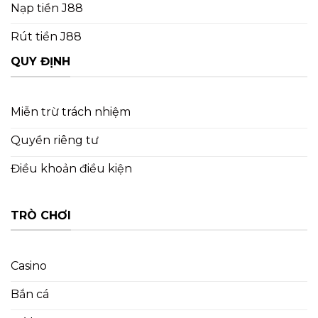
Nạp tiền J88
Rút tiền J88
QUY ĐỊNH
Miễn trừ trách nhiệm
Quyền riêng tư
Điều khoản điều kiện
TRÒ CHƠI
Casino
Bắn cá