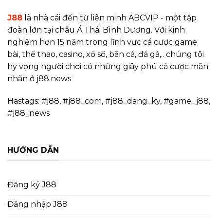
J88
là nhà cái đến từ liên minh ABCVIP - một tập
đoàn lớn tại châu Á Thái Bình Dương. Với kinh
nghiệm hơn 15 năm trong lĩnh vực cá cược game
bài, thể thao, casino, xổ số, bắn cá, đá gà,.. chúng tôi
hy vọng người chơi có những giây phú cá cược mãn
nhãn ở j88.news
Hastags: #j88, #j88_com, #j88_dang_ky, #game_j88,
#j88_news
HƯỚNG DẪN
Đăng ký J88
Đăng nhập J88