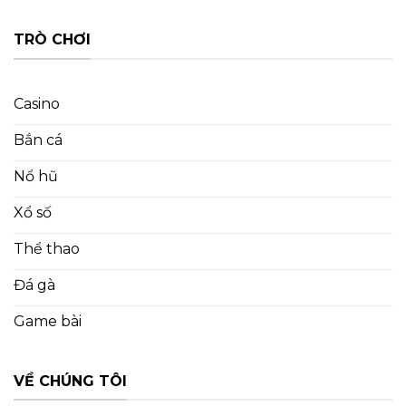
TRÒ CHƠI
Casino
Bắn cá
Nổ hũ
Xổ số
Thể thao
Đá gà
Game bài
VỀ CHÚNG TÔI