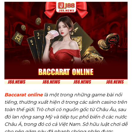
Baccarat online
là một trong những game bài nổi
tiếng, thường xuất hiện ở trong các sảnh casino trên
toàn thế giới. Trò chơi có nguồn gốc từ Châu Âu, sau
đó lan rộng sang Mỹ và tiếp tục phổ biến ở các nước
Châu Á, trong đó có cả Việt Nam. Sở hữu luật chơi dễ
cho nên găm này đã nhanh chóng nhận được