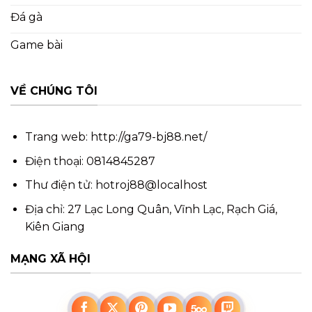
Đá gà
Game bài
VỀ CHÚNG TÔI
Trang web: http://ga79-bj88.net/
Điện thoại: 0814845287
Thư điện tử: hotroj88@localhost
Địa chỉ: 27 Lạc Long Quân, Vĩnh Lạc, Rạch Giá,
Kiên Giang
MẠNG XÃ HỘI