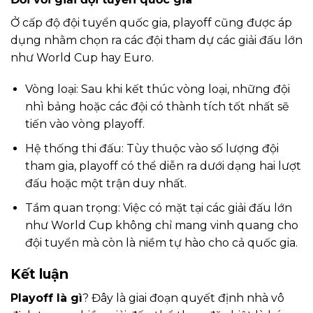
Ở cấp độ đội tuyển quốc gia, playoff cũng được áp
dụng nhằm chọn ra các đội tham dự các giải đấu lớn
như World Cup hay Euro.
Vòng loại: Sau khi kết thúc vòng loại, những đội
nhì bảng hoặc các đội có thành tích tốt nhất sẽ
tiến vào vòng playoff.
Hệ thống thi đấu: Tùy thuộc vào số lượng đội
tham gia, playoff có thể diễn ra dưới dạng hai lượt
đấu hoặc một trận duy nhất.
Tầm quan trọng: Việc có mặt tại các giải đấu lớn
như World Cup không chỉ mang vinh quang cho
đội tuyển mà còn là niềm tự hào cho cả quốc gia.
Kết luận
Playoff là gì
? Đây là giai đoạn quyết định nhà vô