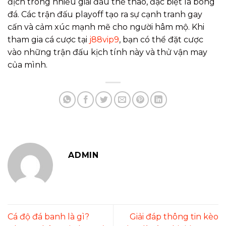
địch trong nhiều giải đấu thể thao, đặc biệt là bóng
đá. Các trận đấu playoff tạo ra sự cạnh tranh gay
cấn và cảm xúc mạnh mẽ cho người hâm mộ. Khi
tham gia cá cược tại
j88vip9
, bạn có thể đặt cược
vào những trận đấu kịch tính này và thử vận may
của mình.
ADMIN
Cá độ đá banh là gì?
Giải đáp thông tin kèo