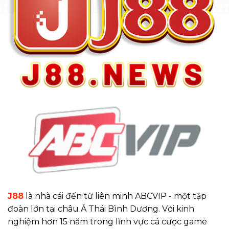
J88
là nhà cái đến từ liên minh ABCVIP - một tập
đoàn lớn tại châu Á Thái Bình Dương. Với kinh
nghiệm hơn 15 năm trong lĩnh vực cá cược game