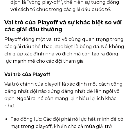
dịch là “vòng play-off”, thể hiện sự tương đồng
với cách tổ chức trong các giải đấu quốc tế.
Vai trò của Playoff và sự khác biệt so với
các giải đấu thường
Playoff đóng một vai trò vô cùng quan trọng trong
các giải đấu thể thao, đặc biệt là bóng đá. Nó không
chỉ giúp xác định nhà vô địch mà còn tạo ra động
lực mạnh mẽ cho các đội tham gia.
Vai trò của Playoff
Vai trò chính của playoff là xác định một cách công
bằng nhất đội nào xứng đáng nhất để lên ngôi vô
địch. Ngoài ra, nó còn mang lại nhiều lợi ích khác
như:
Tạo động lực: Các đội phải nỗ lực hết mình để có
mặt trong playoff, khiến cho cả mùa giải trở