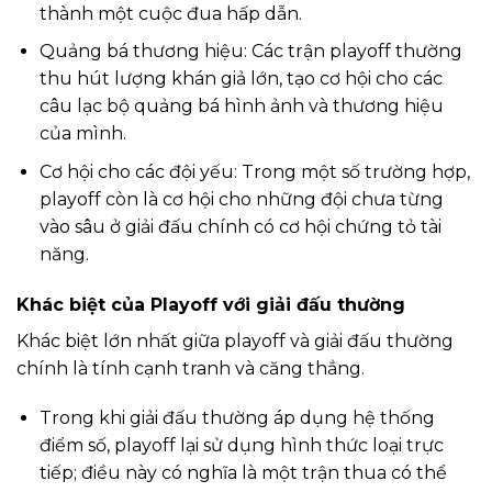
thành một cuộc đua hấp dẫn.
Quảng bá thương hiệu: Các trận playoff thường
thu hút lượng khán giả lớn, tạo cơ hội cho các
câu lạc bộ quảng bá hình ảnh và thương hiệu
của mình.
Cơ hội cho các đội yếu: Trong một số trường hợp,
playoff còn là cơ hội cho những đội chưa từng
vào sâu ở giải đấu chính có cơ hội chứng tỏ tài
năng.
Khác biệt của Playoff với giải đấu thường
Khác biệt lớn nhất giữa playoff và giải đấu thường
chính là tính cạnh tranh và căng thẳng.
Trong khi giải đấu thường áp dụng hệ thống
điểm số, playoff lại sử dụng hình thức loại trực
tiếp; điều này có nghĩa là một trận thua có thể