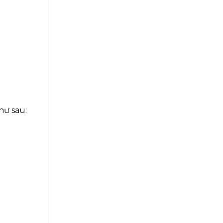
hư sau: