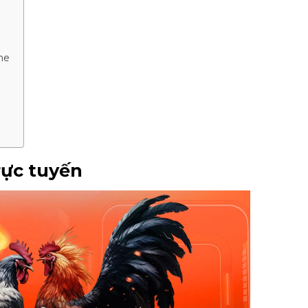
ne
rực tuyến