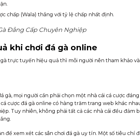
ận.
 chấp (Wala) thắng với tỷ lệ chấp nhất định.
Gà Đẳng Cấp Chuyên Nghiệp
ả khi chơi đá gà online
gà trực tuyến hiệu quả thì mỗi người nên tham khảo và
 gà, mọi người cần phải chọn một nhà cái cá cược đáng t
ng cá cược đá gà online có hàng trăm trang web khác nha
ệp. Tuy nhiên, không phải tất cả các nhà cái đều đảm 
hắng.
n để xem xét các sân chơi đá gà uy tín. Một số tiêu chí 