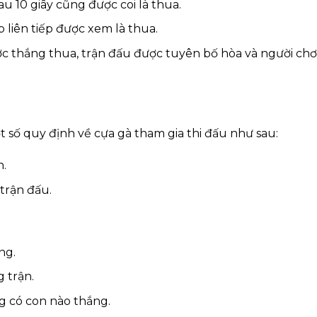
u 10 giây cũng được coi là thua.
 liên tiếp được xem là thua.
c thắng thua, trận đấu được tuyên bố hòa và người chơ
 số quy định về cựa gà tham gia thi đấu như sau:
n.
trận đấu.
ng.
 trận.
g có con nào thắng.