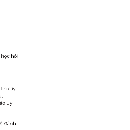
 học hỏi
in cậy,
u,
bảo uy
để đánh