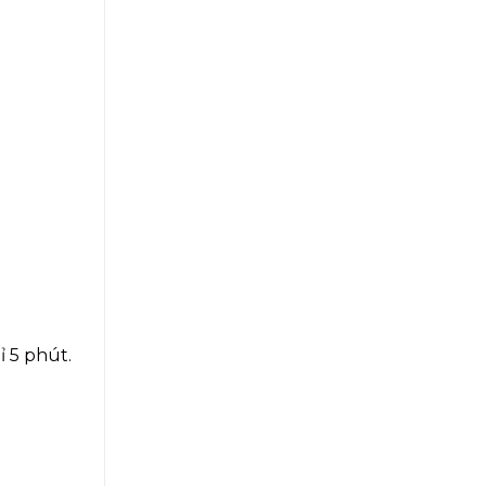
ỉ 5 phút.