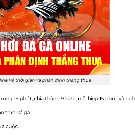
line về thời gian và phân định thắng thua
trong 15 phút, chia thành 9 hiệp, mỗi hiệp 15 phút và ngh
o trận đá gà:
ua cuộc.